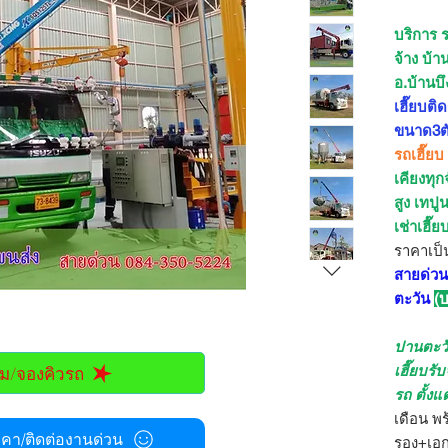
บริการ ร
จ้าง บ้า
อ.บ้านบึ
เฮี๊ยบติ
ขนาด3ตั
รถเฮี๊ยบ
เคียงทุก
สูง เทปู
เช่าเฮี๊ย
ราคาเป็
สายด่วน
ตะวัน
(
ปานตะว
ม/จองคิวรถ
เฮี๊ยบรั
รถ ตั้งแ
เดือน พ
า/ติดต่องานด่วน
รอง+เอก