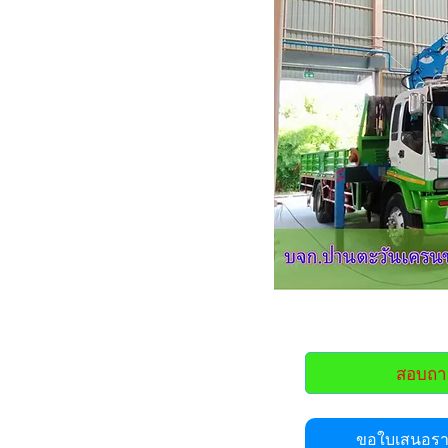
สอบถา
ขอใบเสนอราค