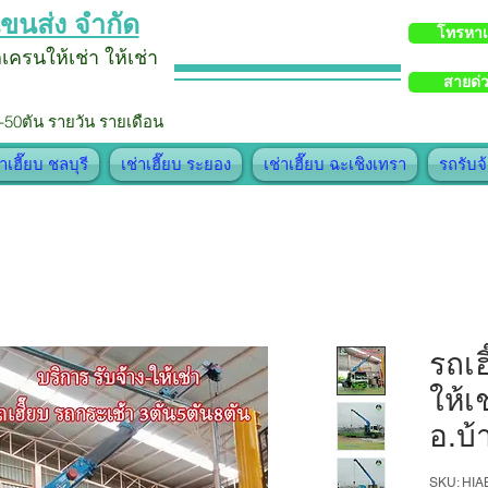
ขนส่ง จำกัด
โทรหา
รถเครน
ให้เช่า
ใ
ห้
เช่า
สายด่
-50ตัน รายวัน รายเดือน
่าเฮี๊ยบ ชลบุรี
เช่าเฮี๊ยบ ระยอง
เช่าเฮี๊ยบ ฉะเชิงเทรา
รถรับจ
รถเฮ
ให้เ
อ.บ้
SKU: HI