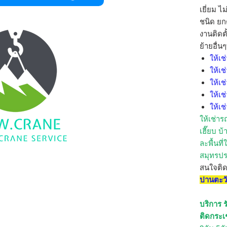
เยี่ยม ไ
ชนิด ยกต
งานติดต
ย้ายอื่น
ให้เช
ให้เช
ให้เช
ให้เช
ให้เช
ให้เช่าร
เฮี๊ยบ บ
ละพื้นที่
สมุทรปร
สนใจติ
ปานตะว
บริการ รั
ติดกระเ