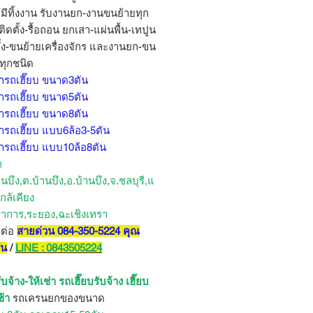
ม่มีทิ้งงาน รับงานยก-งานขนย้ายทุก
ิดตั้ง-รื้อถอน ยกเสา-แผ่นพื้น-เทปูน
ั้ง-ขนย้ายเครื่องจักร และงานยก-ขน
ๆทุกชนิด
่ารถเฮี๊ยบ ขนาด3ตัน
่ารถเฮี๊ยบ ขนาด5ตัน
่ารถเฮี๊ยบ ขนาด8ตัน
่ารถเฮี๊ยบ แบบ6ล้อ3-5ตัน
่ารถเฮี๊ยบ แบบ10ล้อ8ตัน
ถ
้านบึง,ต.บ้านบึง,อ.บ้านบึง,จ.ชลบุรี,แ
ใกล้เคียง
าการ,ระยอง,ฉะเชิงเทรา
ดต่อ
สายด่วน 084-350-5224 คุณ
ัน
/
LINE : 0843505224
บจ้าง-ให้เช่า รถเฮี๊ยบรับจ้าง เฮี๊ยบ
ช้า
รถเครนยกของขนาด