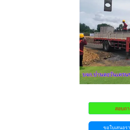
สอบถา
ขอใบเสนอราค