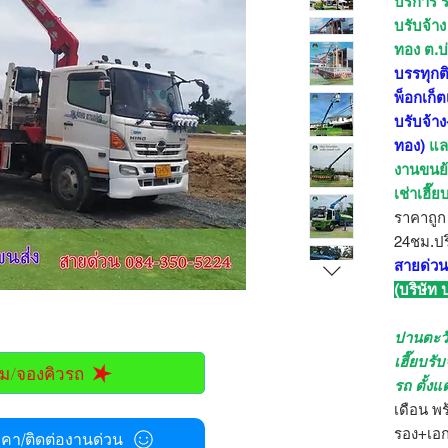
บริการ ร
บรับจ้า
ทอง ต.บ
บรรทุกต
พ็อกเก็
บรับจ้าง
ทอง)
และ
งานขนย้า
เช่าเฮี๊
ราคาถูก
24ชม.ปร
สายด่วน
(บริษัท
ปานตะว
เฮี๊ยบรั
ม/จองคิวรถ
รถ ตั้งแ
เดือน พ
รอง+เอก
า/ติดต่องานด่วน