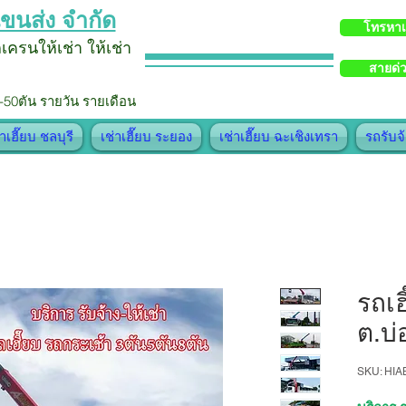
ขนส่ง จำกัด
โทรหา
รถเครน
ให้เช่า
ใ
ห้
เช่า
สายด่
-50ตัน รายวัน รายเดือน
่าเฮี๊ยบ ชลบุรี
เช่าเฮี๊ยบ ระยอง
เช่าเฮี๊ยบ ฉะเชิงเทรา
รถรับจ
รถเฮ
ต.บ
SKU: HI