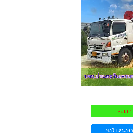
สอบถา
ขอใบเสนอราค