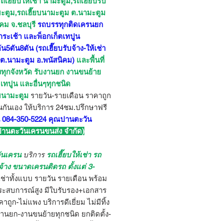
ถเฮี๊ยบให้เช่า นามะตูม,รถเฮี๊ยบรับ
มะตูม,รถเฮี๊ยบนามะตูม ต.นามะตูม
ิคม จ.ชลบุรี
รถบรรทุกติดเครนยก
กระเช้า และพ็อกเก็ตเทปูน
น5ตัน8ตัน
(รถเฮี๊ยบรับจ้าง-ให้เช่า
บ ต.นามะตูม อ.พนัสนิคม)
และพื้นที่
ยงทุกจังหวัด รับงานยก งานขนย้าย
ง เทปูน และอื่นๆทุกชนิด
ยบนามะตูม
รายวัน-รายเดือน ราคาถูก
นกันเอง ให้บริการ 24ชม.ปรึกษาฟรี
 084-350-5224 คุณปานตะวัน
 ปานตะวันเครนขนส่ง จำกัด)
ันเครน
บริการ
รถเฮี๊ยบให้เช่า รถ
บจ้าง ขนาดเครนติดรถ ตั้งแต่ 3-
เช่าทั้งแบบ รายวัน รายเดือน พร้อม
ะสบการณ์สูง มีใบรับรอง+เอกสาร
าถูก-ไม่แพง บริการดีเยี่ยม ไม่มีทิ้ง
งานยก-งานขนย้ายทุกชนิด ยกติดตั้ง-