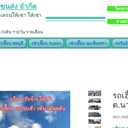
ขนส่ง จำกัด
โทรหา
รถเครน
ให้เช่า
ใ
ห้
เช่า
สายด่
-50ตัน รายวัน รายเดือน
่าเฮี๊ยบ ชลบุรี
เช่าเฮี๊ยบ ระยอง
เช่าเฮี๊ยบ ฉะเชิงเทรา
รถรับจ
รถเฮ
ต.น
SKU: HI