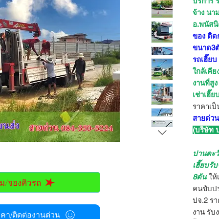
บริการ ร
จ้าง นา
อ.พนัสน
ของ ติด
ขนาด3ตั
รถเฮี๊ย
ใกล้เคี
งานที่สู
เช่าเฮี๊
ราคาเป็
สายด่วน
(บริษัท
ปานตะว
เฮี๊ยบรั
8ตัน
ให้
ม/จองคิวรถ
คนขับปร
ปจ.2 ราค
งาน รับ
า/ติดต่องานด่วน