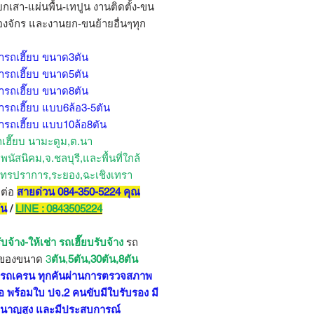
ยกเสา-แผ่นพื้น-เทปูน งานติดตั้ง-ขน
่องจักร และงานยก-ขนย้ายอื่นๆทุก
่ารถเฮี๊ยบ ขนาด3ตัน
่ารถเฮี๊ยบ ขนาด5ตัน
่ารถเฮี๊ยบ ขนาด8ตัน
่ารถเฮี๊ยบ แบบ6ล้อ3-5ตัน
่ารถเฮี๊ยบ แบบ10ล้อ8ตัน
ถเฮี๊ยบ นามะตูม,ต.นา
พนัสนิคม,จ.ชลบุรี,และพื้นที่ใกล้
มุทรปราการ,ระยอง,ฉะเชิงเทรา
ดต่อ
สายด่วน 084-350-5224 คุณ
ัน
/
LINE : 0843505224
ับจ้าง-ให้เช่า รถเฮี๊ยบ
รับจ้าง
รถ
กของขนาด
3
ตัน
,
5ตัน,30ตัน,8ตัน
บ รถเครน ทุกคันผ่านการตรวจสภาพ
อ พร้อมใบ ปจ.2 คนขับมีใบรับรอง มี
นาญสูง และมีประสบการณ์