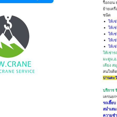
รื้อถอน 
ย้ายเครื
ชนิด
ให้เช
ให้เช
ให้เช
ให้เช
ให้เช
ให้เช่าร
มะตูม,อ.
เคียง ส
สนใจติ
ปานตะว
บริการ ร
เครนย
รถเฮี๊ย
สม่ำเสม
ความชำ