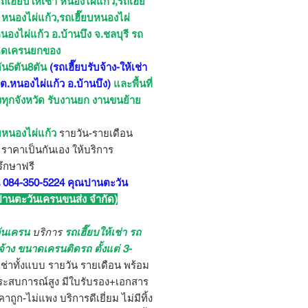
ถเฮี๊ยบให้เช่า หนองไผ่แก้ว,รถเฮี๊ย
 หนองไผ่แก้ว,รถเฮี๊ยบหนองไผ่
นองไผ่แก้ว อ.บ้านบึง จ.ชลบุรี รถ
ติดเครนยกของ
ัน5ตัน8ตัน
(รถเฮี๊ยบรับจ้าง-ให้เช่า
 ต.หนองไผ่แก้ว อ.บ้านบึง)
และพื้นที่
ยงทุกจังหวัด รับงานยก งานขนย้าย
ยบหนองไผ่แก้ว
รายวัน-รายเดือน
 ราคาเป็นกันเอง ให้บริการ
ึกษาฟรี
 084-350-5224 คุณปานตะวัน
 ปานตะวันเครนขนส่ง จำกัด)
ันเครน
บริการ
รถเฮี๊ยบให้เช่า รถ
บจ้าง ขนาดเครนติดรถ ตั้งแต่ 3-
เช่าทั้งแบบ รายวัน รายเดือน พร้อม
ะสบการณ์สูง มีใบรับรอง+เอกสาร
าถูก-ไม่แพง บริการดีเยี่ยม ไม่มีทิ้ง