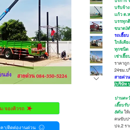
บริการ ร
บรับจ้าง
แก้ว ต.ห
บรรทุก
ขนาด3ต
รถเฮี๊ยบ
ใกล้เคี
ทุกชนิด
เช่าเฮี๊
ราคาถูก
24ชม.ปร
สายด่วน
(บริษัท
ปานตะว
เฮี๊ยบรั
ม/จองคิวรถ
8ตัน
ให้
คนขับปร
ปจ.2 ราค
า/ติดต่องานด่วน