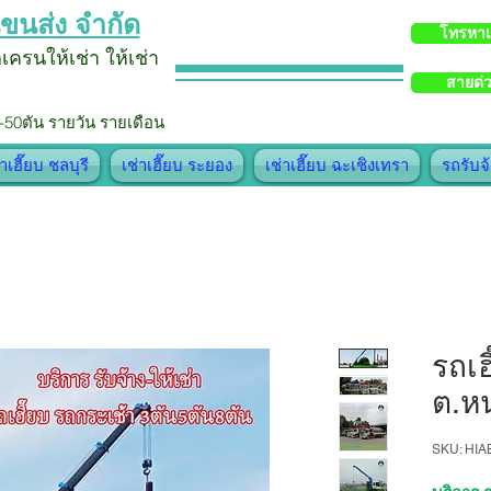
ขนส่ง จำกัด
โทรหา
รถเครน
ให้เช่า
ใ
ห้
เช่า
สายด่
-50ตัน รายวัน รายเดือน
่าเฮี๊ยบ ชลบุรี
เช่าเฮี๊ยบ ระยอง
เช่าเฮี๊ยบ ฉะเชิงเทรา
รถรับจ
รถเฮ
ต.หน
SKU: HI