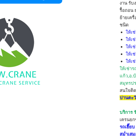
งาน รับ
รื้อถอน 
ย้ายเครื
ชนิด
ให้เช
ให้เช
ให้เช
ให้เช
ให้เช
ให้เช่าร
แก้ว,อ.บ
สมุทรปร
สนใจติ
ปานตะว
บริการ ร
เครนย
รถเฮี๊ย
สม่ำเสม