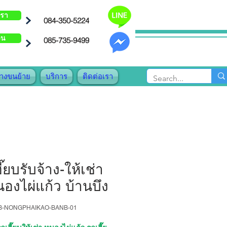
เรา
084-350-5224
วน
085-735-9499
้างขนย้าย
บริการ
ติดต่อเรา
ี๊ยบรับจ้าง-ให้เช่า
องไผ่แก้ว บ้านบึง
AB-NONGPHAIKAO-BANB-01