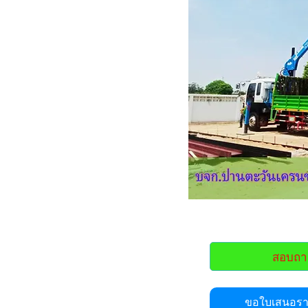
สอบถา
ขอใบเสนอราค