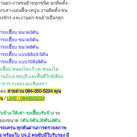
งานยก-งานขนย้ายทุกชนิด ยกติดตั้ง-
ยกเสา-แผ่นพื้น-เทปูน งานติดตั้ง-ขน
่องจักร และงานยก-ขนย้ายอื่นๆทุก
่ารถเฮี๊ยบ ขนาด3ตัน
่ารถเฮี๊ยบ ขนาด5ตัน
่ารถเฮี๊ยบ ขนาด8ตัน
่ารถเฮี๊ยบ แบบ6ล้อ3-5ตัน
่ารถเฮี๊ยบ แบบ10ล้อ8ตัน
ถเฮี๊ยบ หนองไผ่แก้ว,ต.หนองไผ่
้านบึง,จ.ชลบุรี,และพื้นที่ใกล้เคียง
าการ,ระยอง,ฉะเชิงเทรา
ดต่อ
สายด่วน 084-350-5224 คุณ
ัน
/
LINE : 0843505224
ับจ้าง-ให้เช่า รถเฮี๊ยบ
รับจ้าง
รถ
กของขนาด
3
ตัน
,
5ตัน,30ตัน,8ตัน
บ รถเครน ทุกคันผ่านการตรวจสภาพ
อ พร้อมใบ ปจ.2 คนขับมีใบรับรอง มี