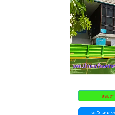
สอบถา
ขอใบเสนอราค