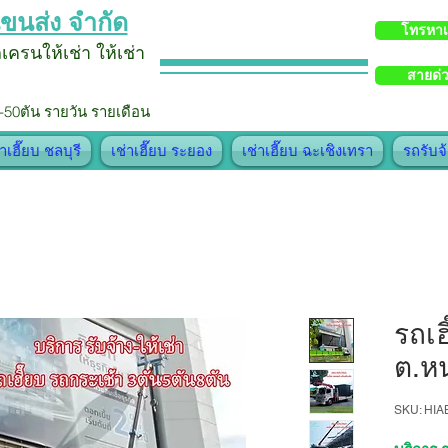
ขนส่ง จำกัด
โทรหา
รถเครน
ให้เช่า
ใ
ห้
เช่า
สายด่
-50ตัน รายวัน รายเดือน
่าเฮี๊ยบ ชลบุรี
เช่าเฮี๊ยบ ระยอง
เช่าเฮี๊ยบ ฉะเชิงเทรา
รถรับจ
รถเฮ
ต.หน
SKU: HI