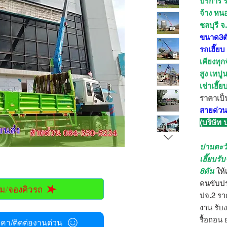
บริการ ร
จ้าง หนอ
ชลบุรี จ
ขนาด3ตัน
รถเฮี๊ยบ
เคียงทุก
สูง เทปู
เช่าเฮี๊
ราคาเป็
สายด่วน
(บริษัท
ปานตะว
เฮี๊ยบรั
8ตัน
ให้
คนขับปร
ม/จองคิวรถ
ปจ.2 ราค
งาน รับ
รื้อถอน 
า/ติดต่องานด่วน