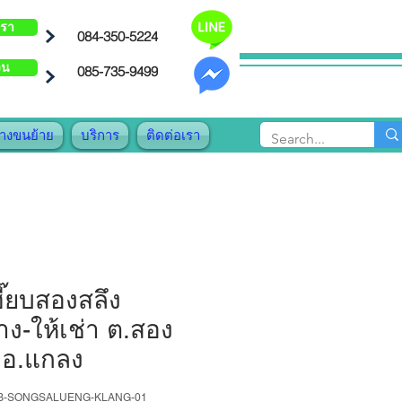
เรา
084-350-5224
วน
085-735-9499
้างขนย้าย
บริการ
ติดต่อเรา
ี๊ยบสองสลึง
้าง-ให้เช่า ต.สอง
 อ.แกลง
AB-SONGSALUENG-KLANG-01