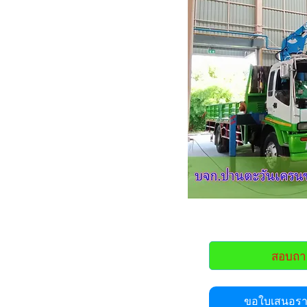
สอบถา
ขอใบเสนอราค