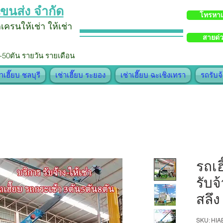
ขนส่ง จำกัด
โทรหา
รถเครน
ให้เช่า
ใ
ห้
เช่า
สายด่
-50ตัน รายวัน รายเดือน
่าเฮี๊ยบ ชลบุรี
เช่าเฮี๊ยบ ระยอง
เช่าเฮี๊ยบ ฉะเชิงเทรา
รถรับจ
รถเฮ
รับจ
สลึง
SKU: HI