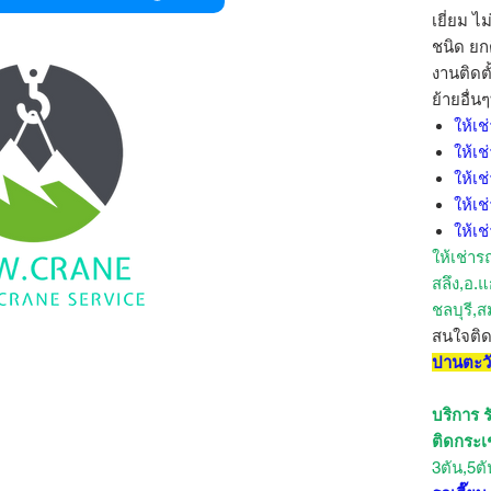
เยี่ยม ไ
ชนิด ยกต
งานติดต
ย้ายอื่น
ให้เช
ให้เช
ให้เช
ให้เช
ให้เช
ให้เช่าร
สลึง,อ.แ
ชลบุรี,
สนใจติ
ปานตะว
บริการ รั
ติดกระเ
3ตัน,5ต