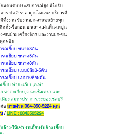
ร้อมคนขับประสบการณ์สูง มีใบรับ
สาร ปจ.2 ราคาถูก-ไม่แพง บริการดี
ม่มีทิ้งงาน รับงานยก-งานขนย้ายทุก
ิดตั้ง-รื้อถอน ยกเสา-แผ่นพื้น-เทปูน
ั้ง-ขนย้ายเครื่องจักร และงานยก-ขน
ๆทุกชนิด
่ารถเฮี๊ยบ ขนาด3ตัน
่ารถเฮี๊ยบ ขนาด5ตัน
่ารถเฮี๊ยบ ขนาด8ตัน
่ารถเฮี๊ยบ แบบ6ล้อ3-5ตัน
่ารถเฮี๊ยบ แบบ10ล้อ8ตัน
ถเฮี๊ยบ ท่าตะเกียบ,ต.ท่า
,อ.ท่าตะเกียบ,จ.ฉะเชิงเทรา,และ
กล้เคียง สมุทรปราการ,ระยอง,ชลบุรี
ดต่อ
สายด่วน 084-350-5224 คุณ
ัน
/
LINE : 0843505224
บจ้าง-ให้เช่า รถเฮี๊ยบรับจ้าง เฮี๊ยบ