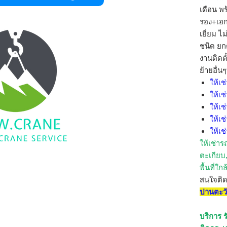
เดือน พ
รอง+เอก
เยี่ยม ไ
ชนิด ยกต
งานติดต
ย้ายอื่น
ให้เช
ให้เช
ให้เช
ให้เช
ให้เช
ให้เช่าร
ตะเกียบ
พื้นที่ใ
สนใจติ
ปานตะว
บริการ รั