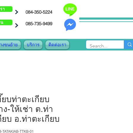
เรา
084-350-5224
วน
085-735-9499
้างขนย้าย
บริการ
ติดต่อเรา
ี๊ยบท่าตะเกียบ
้าง-ให้เช่า ต.ท่า
ียบ อ.ท่าตะเกียบ
B-TATAKIAB-TTKB-01