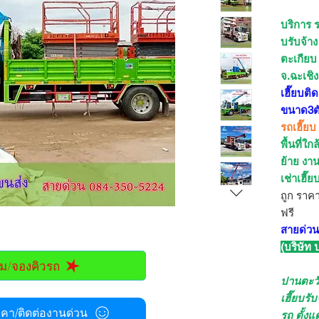
บริการ ร
บรับจ้าง
ตะเกียบ
จ.ฉะเชิ
เฮี๊ยบติ
ขนาด3ต
รถเฮี๊ยบ
พื้นที่ใ
ย้าย งาน
เช่าเฮี๊
ถูก ราค
ฟรี
สายด่วน
(บริษัท
ม/จองคิวรถ
ปานตะว
เฮี๊ยบรั
า/ติดต่องานด่วน
รถ ตั้งแ