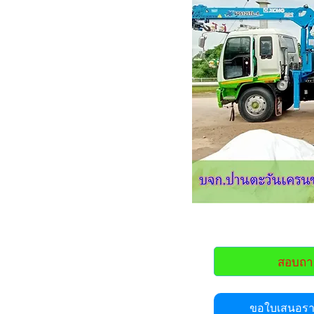
สอบถา
ขอใบเสนอราค